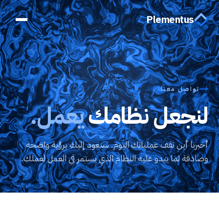
Plementus
تواصل معنا
لنجعل نظامك
يعمل.
أخبرنا أين تقف عملياتك اليوم. سنعود إليك برؤية واضحة
وصادقة لما يبدو عليه النظام الذي يستمر في العمل لعملك.