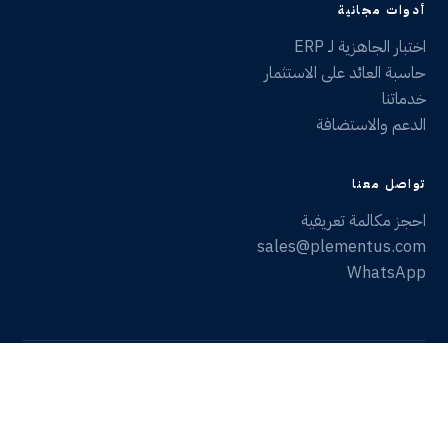
أدوات مجانية
اختبار الجاهزية لـ ERP
حاسبة العائد على الاستثمار
خدماتنا
الدعم والاستضافة
تواصل معنا
احجز مكالمة تعريفية
sales@plementus.com
WhatsApp
Cairo
Dubai
Riyadh
تسجيل الدخول
الخصوصية
الشروط
Plementus. ERP that goes live, and stays live.
2026
©